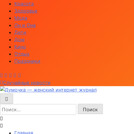
Перейти
Красота
к
Здоровье
содержимому
Мода
Он и Она
Дети
Дом
Кино
Отдых
Праздники
Случайные новости
Думочка — женский интернет журнал
женский интернет журнал — мода, рецепты красоты, з
Найти:
Главная