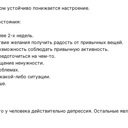
ром устойчиво понижается настроение.
остояния:
ее 2-х недель.
ствие желания получить радость от привычных вещей.
евозможность соблюдать привычную активность.
едоточиться на чем-то.
щение ненужности.
облемах.
какой-либо ситуации.
ше.
что у человека действительно депрессия. Остальные я