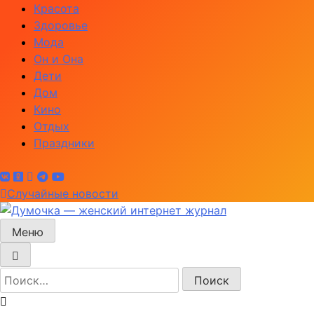
Перейти
Красота
к
Здоровье
содержимому
Мода
Он и Она
Дети
Дом
Кино
Отдых
Праздники
Случайные новости
Меню
Думочка — женский интернет журнал
женский интернет журнал — мода, рецепты красоты,
здоровья, отношения между мужчиной и женщиной,
отношения в семье и многое другое
Найти: