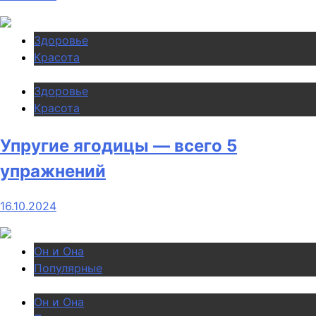
Здоровье
Красота
Здоровье
Красота
Упругие ягодицы — всего 5
упражнений
16.10.2024
Он и Она
Популярные
Он и Она