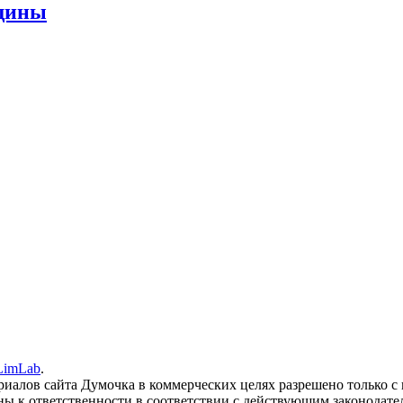
нщины
LimLab
.
иалов сайта Думочка в коммерческих целях разрешено только с 
ы к ответственности в соответствии с действующим законодате