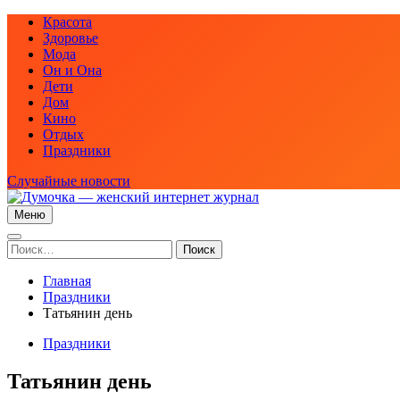
Перейти
Красота
к
Здоровье
содержимому
Мода
Он и Она
Дети
Дом
Кино
Отдых
Праздники
Случайные новости
Меню
Думочка — женский интернет журнал
женский интернет журнал — мода, рецепты красоты, здоровья
Найти:
Главная
Праздники
Татьянин день
Праздники
Татьянин день