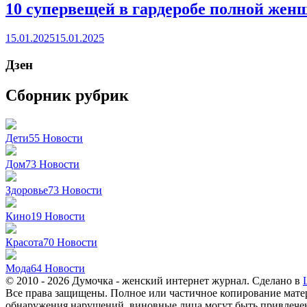
10 супервещей в гардеробе полной же
15.01.2025
15.01.2025
Дзен
Сборник рубрик
Дети
55
Новости
Дом
73
Новости
Здоровье
73
Новости
Кино
19
Новости
Красота
70
Новости
Мода
64
Новости
© 2010 - 2026 Думочка - женский интернет журнал. Сделано в
Все права защищены. Полное или частичное копирование матер
обнаружения нарушений, виновные лица могут быть привлечен