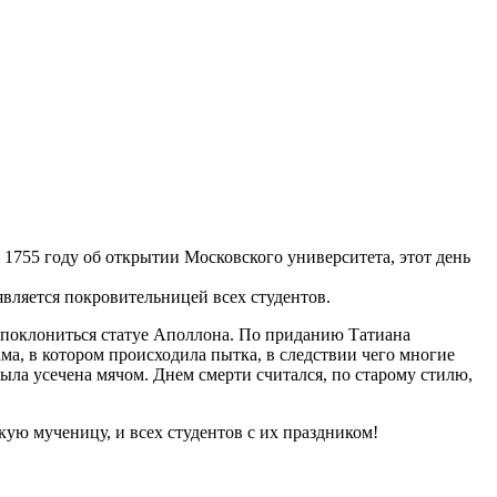
 1755 году об открытии Московского университета, этот день
является покровительницей всех студентов.
ь поклониться статуе Аполлона. По приданию Татиана
ама, в котором происходила пытка, в следствии чего многие
ла усечена мячом. Днем смерти считался, по старому стилю,
икую мученицу, и всех студентов с их праздником!