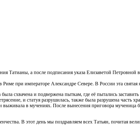
ания Татианы, а после подписания указа Елизаветой Петровной в
в Риме при императоре Александре Севере. В России эта святая 
 была схвачена и подвержена пыткам, где её пытались заставит
трясение, и статуя разрушилась, также была разрушена часть хр
 выживала в мучениях. После вынесения приговора мученица бы
денчества. В этот день мы поздравляем всех Татьян, почитая вел