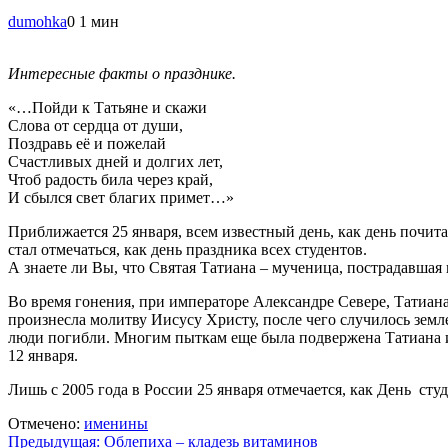
dumohka
0
1 мин
Интересные факты о празднике.
«…Пойди к Татьяне и скажи
Слова от сердца от души,
Поздравь её и пожелай
Счастливых дней и долгих лет,
Чтоб радость била через край,
И сбылся свет благих примет…»
Приближается 25 января, всем известный день, как день почит
стал отмечаться, как день праздника всех студентов.
А знаете ли Вы, что Святая Татиана – мученица, пострадавшая 
Во время гонения, при императоре Александре Севере, Татиана
произнесла молитву Иисусу Христу, после чего случилось земле
люди погибли. Многим пыткам еще была подвержена Татиана и
12 января.
Лишь с 2005 года в России 25 января отмечается, как День сту
Отмечено:
именины
Навигация
Предыдущая:
Облепиха – кладезь витаминов