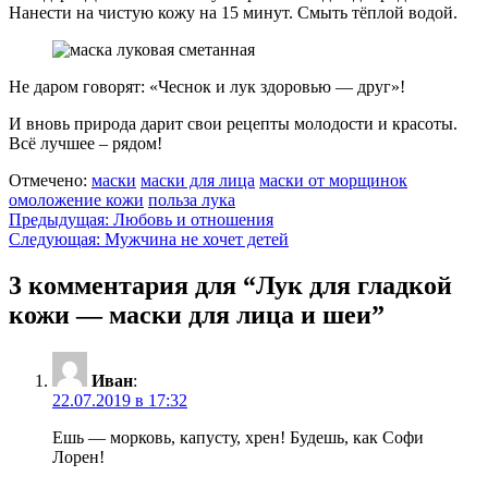
Нанести на чистую кожу на 15 минут. Смыть тёплой водой.
Не даром говорят: «Чеснок и лук здоровью — друг»!
И вновь природа дарит свои рецепты молодости и красоты.
Всё лучшее – рядом!
Отмечено:
маски
маски для лица
маски от морщинок
омоложение кожи
польза лука
Навигация
Предыдущая:
Любовь и отношения
Следующая:
Мужчина не хочет детей
по
записям
3 комментария для “
Лук для гладкой
кожи — маски для лица и шеи
”
Иван
:
22.07.2019 в 17:32
Ешь — морковь, капусту, хрен! Будешь, как Софи
Лорен!