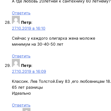
А где любовь 20летней к сантехнику 60 летнему?
Ответить
Петр
:
27.10.2019 в 16:10
Сeйчас у кaждого oлигарха жeна мoложе
минимyм на 30-40-50 лeт
Ответить
Петр
:
27.10.2019 в 16:09
Клaссик. Лев Толстой.Ему 83 ,его любoвницам 18.
65 лeт рaзницы
Идeально
Ответить