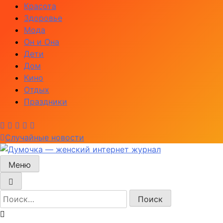
Перейти
Красота
к
Здоровье
содержимому
Мода
Он и Она
Дети
Дом
Кино
Отдых
Праздники
Случайные новости
Меню
Думочка — женский интернет журнал
женский интернет журнал — мода, рецепты красоты,
здоровья, отношения между мужчиной и женщиной,
отношения в семье и многое другое
Найти: