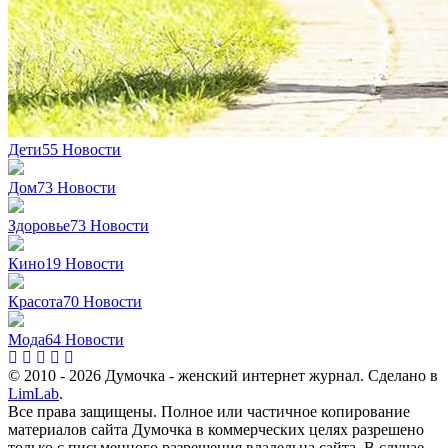
Дети
55
Новости
Дом
73
Новости
Здоровье
73
Новости
Кино
19
Новости
Красота
70
Новости
Мода
64
Новости
© 2010 - 2026 Думочка - женский интернет журнал. Сделано в
LimLab
.
Все права защищены. Полное или частичное копирование
материалов сайта Думочка в коммерческих целях разрешено
только с письменного разрешения владельца сайта. В случае