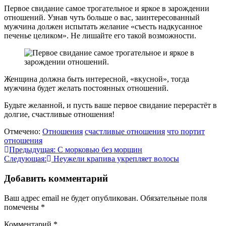
Первое свидание самое трогательное и яркое в зарождении
отношений. Узнав чуть больше о вас, заинтересованный
мужчина должен испытать желание «съесть надкусанное
печенье целиком». Не лишайте его такой возможности.
Женщина должна быть интересной, «вкусной», тогда
мужчина будет желать постоянных отношений.
Будьте желанной, и пусть ваше первое свидание перерастёт в
долгие, счастливые отношения!
Отмечено:
Отношения
счастливые отношения
что портит
отношения
Навигация
Предыдущая:
С морковью без морщин
Следующая:
Неужели крапива укрепляет волосы
по
записям
Добавить комментарий
Ваш адрес email не будет опубликован.
Обязательные поля
помечены
*
Комментарий
*