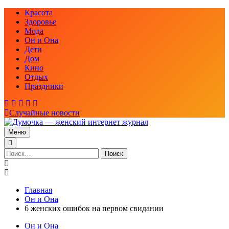
Перейти
Красота
к
Здоровье
содержимому
Мода
Он и Она
Дети
Дом
Кино
Отдых
Праздники
Случайные новости
Меню
Думочка — женский интернет журнал
женский интернет журнал — мода, рецепты красоты, здоровья,
отношения между мужчиной и женщиной, отношения в семье
Найти:
и многое другое
Главная
Он и Она
6 женских ошибок на первом свидании
Он и Она