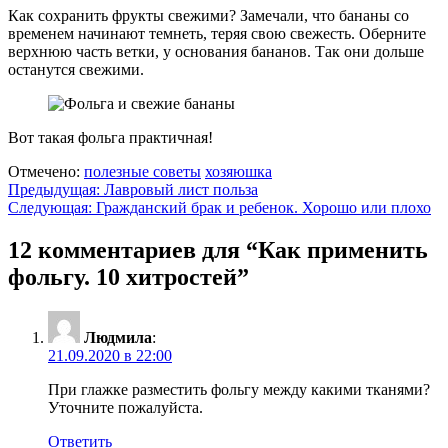
Как сохранить фрукты свежими? Замечали, что бананы со
временем начинают темнеть, теряя свою свежесть. Оберните
верхнюю часть ветки, у основания бананов. Так они дольше
останутся свежими.
Вот такая фольга практичная!
Отмечено:
полезные советы
хозяюшка
Навигация
Предыдущая:
Лавровый лист польза
Следующая:
Гражданский брак и ребенок. Хорошо или плохо
по
записям
12 комментариев для “
Как применить
фольгу. 10 хитростей
”
Людмила
:
21.09.2020 в 22:00
При глажке разместить фольгу между какими тканями?
Уточните пожалуйста.
Ответить