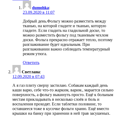
dumohka
:
23.09.2020 в 11:07
Добрый день.Фольгу можно разместить между
тканью, на которой гладите и тканью, которую
гладите. Если гладить на гладильной доске, то
можно разместить фольгу под тканевым чехлом
доски. Фольга прекрасно отражает тепло, поэтому
разглаживание будет идеальным. При
разглаживании важно соблюдать температурный
режим утюга.
Ответить
Светлана
:
12.09.2020 в 07:43
А я газ плиту сверху застилаю. Собакам каждый день
каши варю, себе что-то жарким, варим., марается сильно
поверхность, а фольгу выкинуть просто. Ещё к больным
местам прикладывать в несколько слоёв и боль и
воспаления проходят. Если таблетки половине, то
оставшееся тоже в кусочке фольги храню. Ещё вместо
крышки на банку при хранении в ней трав засушеных.