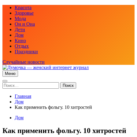
Перейти
Красота
к
Здоровье
содержимому
Мода
Он и Она
Дети
Дом
Кино
Отдых
Праздники
Случайные новости
Меню
Думочка — женский интернет журнал
женский интернет журнал — мода, рецепты красоты, здоровья,
отношения между мужчиной и женщиной, отношения в семье
Найти:
и многое другое
Главная
Дом
Как применить фольгу. 10 хитростей
Дом
Как применить фольгу. 10 хитростей