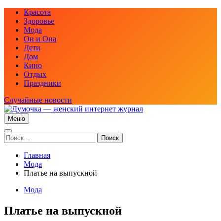
Перейти
Красота
к
Здоровье
содержимому
Мода
Он и Она
Дети
Дом
Кино
Отдых
Праздники
Случайные новости
Меню
Думочка — женский интернет журнал
женский интернет журнал — мода, рецепты красоты, здоровья,
отношения между мужчиной и женщиной, отношения в семье
Найти:
и многое другое
Главная
Мода
Платье на выпускной
Мода
Платье на выпускной