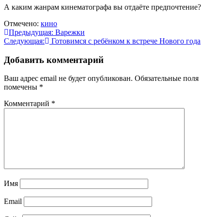
А каким жанрам кинематографа вы отдаёте предпочтение?
Отмечено:
кино
Навигация
Предыдущая:
Варежки
Следующая:
Готовимся с ребёнком к встрече Нового года
по
записям
Добавить комментарий
Ваш адрес email не будет опубликован.
Обязательные поля
помечены
*
Комментарий
*
Имя
Email