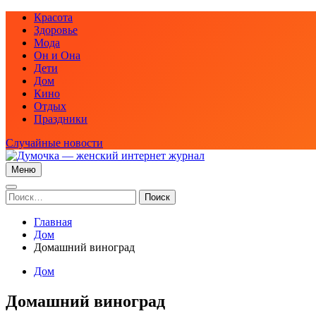
Перейти
Красота
к
Здоровье
содержимому
Мода
Он и Она
Дети
Дом
Кино
Отдых
Праздники
Случайные новости
Меню
Думочка — женский интернет журнал
женский интернет журнал — мода, рецепты красоты, здоровья
Найти:
Главная
Дом
Домашний виноград
Дом
Домашний виноград