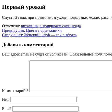
Первый урожай
Спустя 2 года, при правильном уходе, подкормке, можно рассч
Отмечено:
витамины
выращиваем сами
ягода
Навигация
Предыдущая:
Цветы подснежники
Следующая:
Женский шарф — как выбрать
по
записям
Добавить комментарий
Ваш адрес email не будет опубликован.
Обязательные поля пом
Комментарий
*
Имя
Email