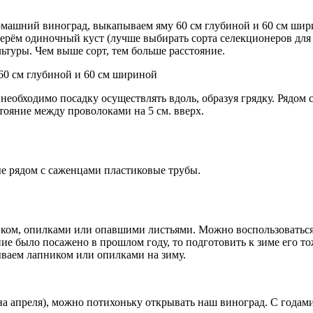
омашний виноград, выкапываем яму 60 см глубиной и 60 см шир
берём одиночный куст (лучше выбирать сорта селекционеров для
ультуры. Чем выше сорт, тем больше расстояние.
 необходимо посадку осуществлять вдоль, образуя грядку. Рядом
тояние между проволоками на 5 см. вверх.
е рядом с саженцами пластиковые трубы.
ком, опилками или опавшими листьями. Можно воспользоваться
ие было посажено в прошлом году, то подготовить к зиме его то
рываем лапником или опилками на зиму.
ина апреля), можно потихоньку открывать наш виноград. С годами